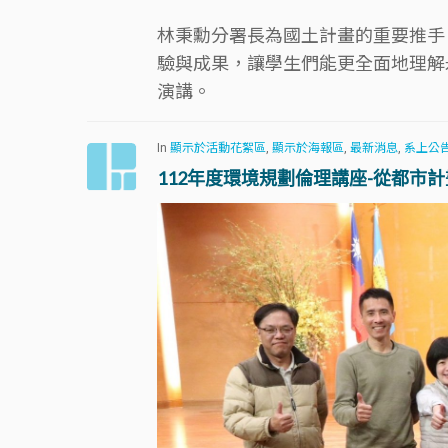
林秉勳分署長為國土計畫的重要推手
驗與成果，讓學生們能更全面地理解
演講。
In
顯示於活動花絮區
,
顯示於海報區
,
最新消息
,
系上公
112年度環境規劃倫理講座-從都市