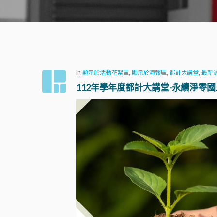
In
顯示於活動花絮區
,
顯示於海報區
,
都計大講堂
,
最新
112年學年度都計大講堂-永續淨零
Hit enter to search or ESC to close