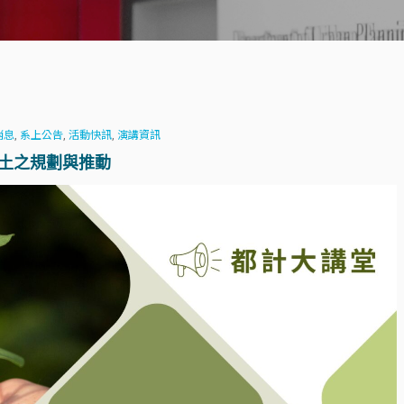
消息
,
系上公告
,
活動快訊
,
演講資訊
國土之規劃與推動