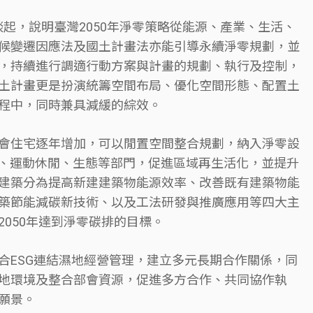
談起，說明臺灣2050年淨零策略從能源、產業、生活、
候變遷因應法及國土計畫法亦能引導永續淨零規劃，並
，持續進行調適行動方案與計畫的規劃、執行及控制，
土計畫更是扮演統籌空間布局、優化空間形態、配置土
程中，同時兼具減緩的綜效。
會住宅逐年增加，可以閒置空間整合規劃，納入淨零設
福、運動休閒、生態等部門，促進區域再生活化，並提升
建築分為提高新建建築物能源效率、改善既有建築物能
築節能減碳新技術、以及工法研發與推廣應用等四大主
050年達到淨零碳排的目標。
合ESG連結濕地經營管理，建立多元長期合作關係，同
地環境及整合部會資源，促進多方合作、共同協作執
願景。