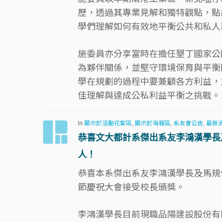
歷，透過其專業見解和獨特觀點，點
學們理解如何有效地平衡公共和私人
施委員亦分享當時在擔任墾丁國家公
為夥伴關係，並堅守環境保育與平衡
學在規劃的過程中要兼顧各方利益，
佳理解與達成公私利益平衡之挑戰。
In
顯示於活動花絮區
,
顯示於海報區
,
系友會公告
,
最新
恭喜文大都計系傑出系友李鴻漢學長及
人！
恭喜本系傑出系友李鴻漢學長及馬規倫
節慶祝大會接受校長頒獎。
李鴻漢學長目前現職品陽建設股份有