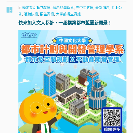
In
顯示於活動花絮區
,
顯示於海報區
,
高中生專區
,
最新消息
,
系上公
告
,
活動快訊
,
招生資訊
,
大學部招生資訊
快來加入文大都計，一起構築都市藍圖新願景！