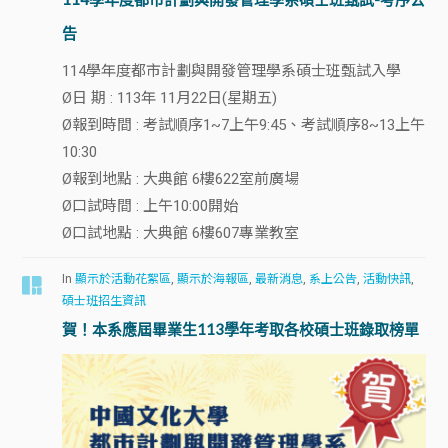
告
114學年度都市計劃與開發管理學系碩士班甄試入學
Ø日 期 : 113年 11月22日(星期五)
Ø報到時間 : 考試順序1~7上午9:45、考試順序8~13上午
10:30
Ø報到地點 : 大典館 6樓622室前廣場
Ø口試時間 : 上午10:00開始
Ø口試地點 : 大典館 6樓607專業教室
In
顯示於活動花絮區
,
顯示於海報區
,
最新消息
,
系上公告
,
活動快訊
,
碩士班招生資訊
賀！本系應屆畢業生113學年考取各校碩士班錄取榜單