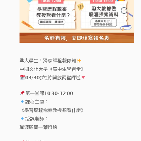
準大學生！獨家課程報你知
中國文化大學《高中生學習堂》
𝟬𝟯/𝟯𝟬(六)將開放兩堂課啦
第一堂課𝟭𝟬:𝟯𝟬-𝟭𝟮:𝟬𝟬
課程主題：
《學習歷程檔案教授想看什麼》
授課老師：
職涯顧問─葉璨銘