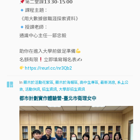
第二堂課𝟭𝟯:𝟯𝟬-𝟭𝟱:𝟬𝟬
課程主題：
《用大數據做職涯探索資料》
授課老師：
通識中心主任─鄒忠毅
助你在進入大學前做足準備
名額有限
立即填寫報名表✍
https://reurl.cc/nr3Qb2
In
顯示於活動花絮區
,
顯示於海報區
,
高中生專區
,
最新消息
,
系上公
告
,
活動快訊
,
招生資訊
,
大學部招生資訊
都市計劃實作體驗營-臺北市衛理女中