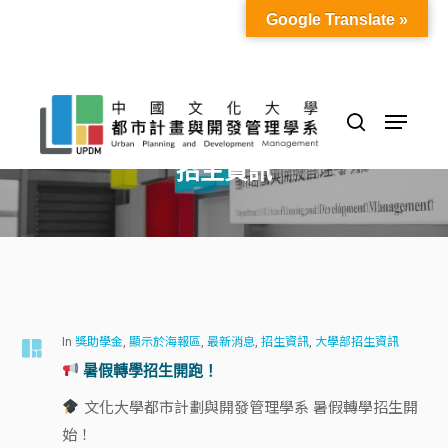
Skip
Google Translate »
to
Close
main
Menu
content
Menu
search
Category
招生資訊
In
獎助學金
,
顯示於海報區
,
最新消息
,
招生資訊
,
大學部招生資訊
暑假轉學招生開跑！
文化大學都市計劃與開發管理學系 暑假轉學招生開
始！