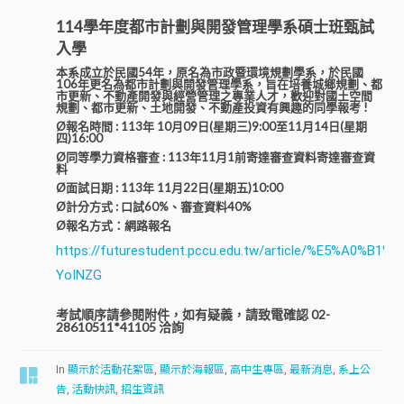
114學年度都市計劃與開發管理學系碩士班甄試
入學
本系成立於民國54年，原名為市政暨環境規劃學系，於民國
106年更名為都市計劃與開發管理學系，旨在培養城鄉規劃、都
市更新、不動產開發與經營管理之專業人才，歡迎對國土空間
規劃、都市更新、土地開發、不動產投資有興趣的同學報考 !
Ø報名時間
:
113
年
10
月09
日
(
星期三
)9:00至
11
月14
日
(
星期
四
)16:00
Ø同等學力資格審查
: 113年11月1前寄達審查資料
寄達審查資
料
Ø面試
日
期
: 113
年
11
月22
日
(
星期五
)10:00
Ø計分方式
: 口試60%、審查資料40%
Ø報名方式：網路報名
https://futurestudent.pccu.edu.tw/article/%E5%A0
YoINZG
考試順序請參閱附件，如有疑義，請致電確認 02-
28610511*41105 洽詢
In
顯示於活動花絮區
,
顯示於海報區
,
高中生專區
,
最新消息
,
系上公
告
,
活動快訊
,
招生資訊