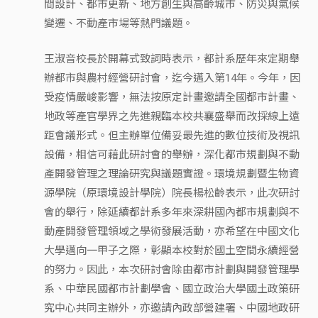
間設計、都市更新、地方創生與高齡城市、防災與氣候
變遷、不動產市場等熱門議題。
王淑音校長於開幕式致詞時表示，都計系歷年來定期舉
辦都市與農村經營研討會，迄今邁入第14年。今年，因
受疫情嚴峻影響，無法按原定計畫邀請全國都市計畫、
地政等產官學界之先進親臨本校共襄盛舉而改採線上遠
距會議形式。但主辦單位備妥最先進的數位技術及視訊
設備，相信可藉此研討會的舉辦，深化都市規劃與不動
產開發管理之理論研究與議題實證。環境規劃暨生物資
源學院（原環境設計學院）院長楊松齡表示，此次研討
會的舉行，除延續都計系多年來深耕國內都市規劃與不
動產開發管理領域之學術發展活動，亦希望在中國文化
大學邁向一甲子之際，彰顯本校對於國土空間永續經營
的努力。因此，本次研討會除由都市計劃與開發管理學
系、中華民國都市計劃學會、國立政治大學國土政策研
究中心共同主辦外，亦邀請內政部營建署、中國地政研