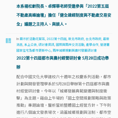
本系楊松齡院長、卓輝華老師受邀參與「2022第五屆
不動產高峰論壇」擔任「健全建經制度與不動產交易安
全」議題之主持人、與談人。
In
顯示於活動花絮區
,
2022第十四屆
,
新北市政府
,
台北市政府
,
最新
消息
,
系上公告
,
研討會資訊
,
國際與兩岸交流活動
,
產學合作
,
營建署
國家住宅及都市更新中心
,
兩岸城鄉規劃與農村發展研討會
2022第十四屆都市與農村經營研討會 5月28日成功舉
辦
配合中國文化大學建校六十週年之校慶系列活動，都市
計劃與開發管理學系於5月28日舉辦第十四屆都市與農
村經營研討會。今年以「城鄉發展典範變遷與制度衝
擊」為主題。藉由上午場的「國土空間規劃策略與政策
推動」專題論壇，釐析當前整體國土經營方針。下午則
進行八個論文發表場次，涵蓋城鄉規劃與法制、都市空