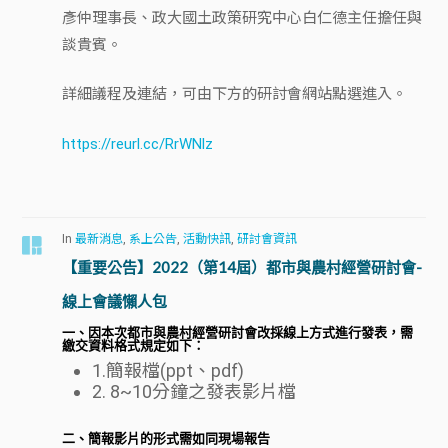
彥仲理事長、政大國土政策研究中心白仁德主任擔任與
談貴賓。
詳細議程及連結，可由下方的研討會網站點選進入。
https://reurl.cc/RrWNlz
In
最新消息
,
系上公告
,
活動快訊
,
研討會資訊
【重要公告】2022（第14屆）都市與農村經營研討會-
線上會議懶人包
一、因本次都市與農村經營研討會改採線上方式進行發表，需
繳交資料格式規定如下：
1.簡報檔(ppt、pdf)
2. 8~10分鐘之發表影片檔
二、簡報影片的形式需如同現場報告