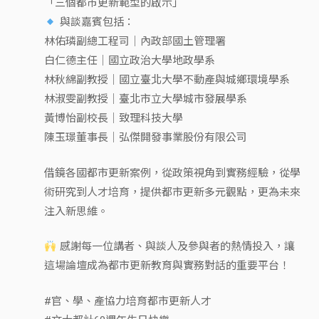
「三個都市更新範型的啟示」
與談嘉賓包括：
林佑璘副總工程司｜內政部國土管理署
白仁德主任｜國立政治大學地政學系
林秋綿副教授｜國立臺北大學不動產與城鄉環境學系
林淑雯副教授｜臺北市立大學城市發展學系
黃博怡副校長｜致理科技大學
陳玉璟董事長｜弘傑開發事業股份有限公司
借鏡各國都市更新案例，從政策視角到實務經驗，從學
術研究到人才培育，提供都市更新多元觀點，更為未來
注入新思維。
感謝每一位講者、與談人及參與者的熱情投入，讓
這場論壇成為都市更新教育與實務對話的重要平台！
#官、學、產協力培育都市更新人才