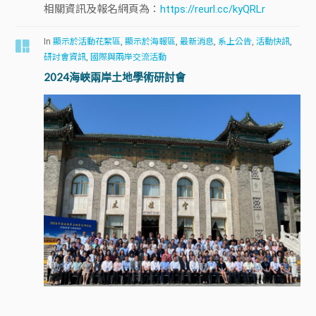
相關資訊及報名網頁為：
https://reurl.cc/kyQRLr
In
顯示於活動花絮區
,
顯示於海報區
,
最新消息
,
系上公告
,
活動快訊
,
研討會資訊
,
國際與兩岸交流活動
2024海峽兩岸土地學術研討會