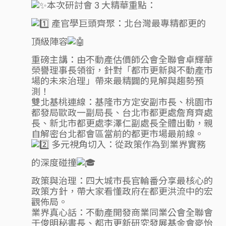
本次研討會 3 大精華重點：
產官學巨頭齊聚：北台灣最專精都更的
頂級陣容
重磅主講：由不動產估價師公會全聯會卓輝華
榮譽理事長領銜，針對「都市更新與不動產市
場的未來治理」帶來最精闢的見解與趨勢預
測！
雙北基桃連線：基隆市方定安副市長、桃園市
都發局歐政一副局長、台北市都更處詹育齊處
長、新北市都更處李澤仁副處長全體出動，親
自解密台北都會區當前的都更市場最前線。
多元視角切入：從政策作為到業界實務
的深度碰撞
政策與治理：四大城市長官輪番分享最核心的
政策方針，帶大家看懂政府在都更洪流中的宏
觀佈局。
業界真心話：不動產開發商業同業公會全聯會
于俊明秘書長、都市更新研究發展基金會麥怡