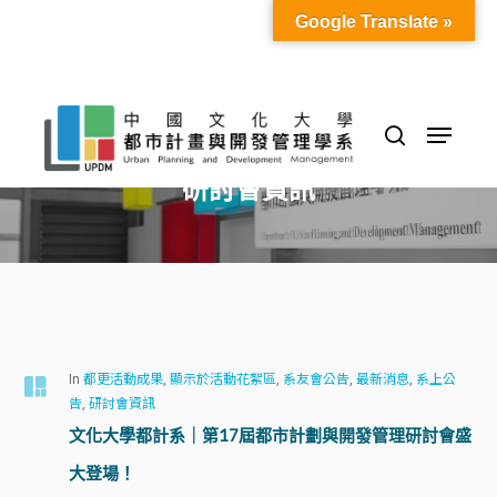
Skip
Google Translate »
to
Close
main
Menu
content
Menu
search
Category
研討會資訊
In
都更活動成果
,
顯示於活動花絮區
,
系友會公告
,
最新消息
,
系上公
告
,
研討會資訊
文化大學都計系｜第17屆都市計劃與開發管理研討會盛
大登場！