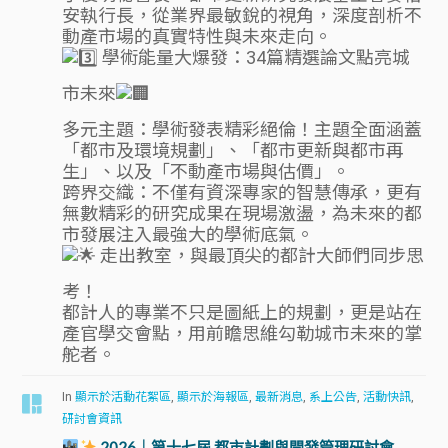
安執行長，從業界最敏銳的視角，深度剖析不
動產市場的真實特性與未來走向。
學術能量大爆發：34篇精選論文點亮城
市未來
多元主題：學術發表精彩絕倫！主題全面涵蓋
「都市及環境規劃」、「都市更新與都市再
生」、以及「不動產市場與估價」。
跨界交織：不僅有資深專家的智慧傳承，更有
無數精彩的研究成果在現場激盪，為未來的都
市發展注入最強大的學術底氣。
走出教室，與最頂尖的都計大師們同步思
考！
都計人的專業不只是圖紙上的規劃，更是站在
產官學交會點，用前瞻思維勾勒城市未來的掌
舵者。
In
顯示於活動花絮區
,
顯示於海報區
,
最新消息
,
系上公告
,
活動快訊
,
研討會資訊
2026｜第十七屆 都市計劃與開發管理研討會