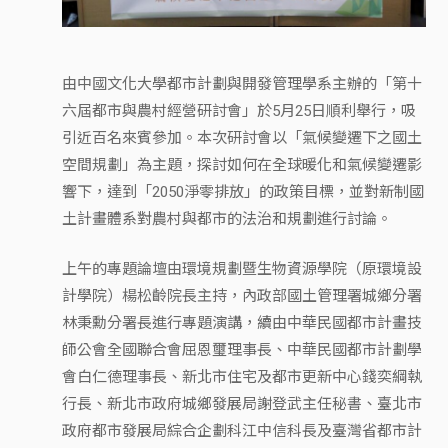
由中國文化大學都市計劃與開發管理學系主辦的「第十
六屆都市與農村經營研討會」於5月25日順利舉行，吸
引近百名來賓參加。本次研討會以「氣候變遷下之國土
空間規劃」為主題，探討如何在全球暖化和氣候變遷影
響下，達到「2050淨零排放」的政策目標，並對新制國
土計畫體系對農村與都市的法治和規劃進行討論。
上午的專題論壇由環境規劃暨生物資源學院（原環境設
計學院）楊松齡院長主持，內政部國土管理署城鄉分署
林秉勳分署長進行專題演講，續由中華民國都市計畫技
師公會全國聯合會屈恩璽理事長、中華民國都市計劃學
會白仁德理事長、新北市住宅及都市更新中心錢奕綱執
行長、新北市政府城鄉發展局謝登武主任秘書、臺北市
政府都市發展局綜合企劃科江中信科長及臺灣省都市計