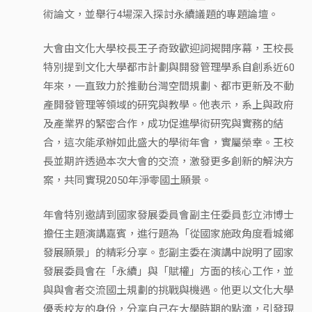
術論文，並舉行4場深入探討永續議題的專題論壇。
大會由文化大學校長王子奇致歡迎詞揭開序幕，王校長
特別提到文化大學都市計劃與開發管理學系自創系近60
年來，一直致力於推動台灣空間規劃、都市更新及不動
產開發管理等領域的研究與教學。他表示，系上與政府
及產業界的緊密合作，成功促進學術研究與實務的結
合，這次能承辦如此盛大的學術年會，實屬榮幸。王校
長並期許透過本次大會的交流，激發更多創新的解決方
案，共同實現2050年淨零國土願景。
年會特別邀請到國家發展委員會副主任委員彭立沛博士
擔任主題演講嘉賓，進行題為「從國家施政角度看城鄉
發展願景」的精彩分享。彭副主委在演講中說明了國家
發展委員會在「永續」與「賦權」方面的核心工作，並
與與會者交流國土規劃的挑戰與機遇。他更以文化大學
優秀校友的身份，分享自己在大學時期的點滴，引發現