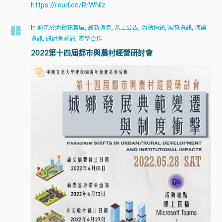
https://reurl.cc/RrWNlz
In
顯示於活動花絮區
,
最新消息
,
系上公告
,
活動快訊
,
展覽資訊
,
演講
資訊
,
研討會資訊
,
產學合作
2022第十四屆都市與農村經營研討會