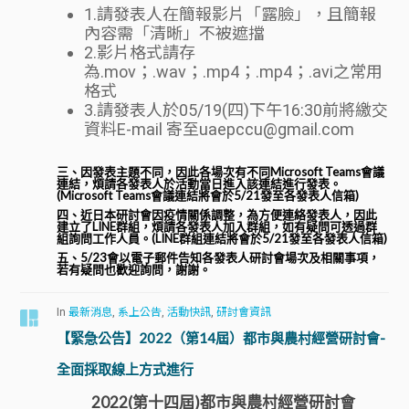
1.請發表人在簡報影片「露臉」，且簡報
內容需「清晰」不被遮擋
2.影片格式請存
為.mov；.wav；.mp4；.mp4；.avi之常用
格式
3.請發表人於05/19(四)下午16:30前將繳交
資料E-mail 寄至uaepccu@gmail.com
三、因發表主題不同，因此各場次有不同Microsoft Teams會議
連結，煩請各發表人於活動當日進入該連結進行發表。
(Microsoft Teams會議連結將會於5/21發至各發表人信箱)
四、近日本研討會因疫情關係調整，為方便連絡發表人，因此
建立了LINE群組，煩請各發表人加入群組，如有疑問可透過群
組詢問工作人員。(LINE群組連結將會於5/21發至各發表人信箱)
五、5/23會以電子郵件告知各發表人研討會場次及相關事項，
若有疑問也歡迎詢問，謝謝。
In
最新消息
,
系上公告
,
活動快訊
,
研討會資訊
【緊急公告】2022（第14屆）都市與農村經營研討會-
全面採取線上方式進行
2022(第十四屆)都市與農村經營研討會