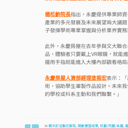
楊松齡院長
指出，永慶提供專業師資
產業的多元發展及未來展望兩大議題
子發揮學術專業掌握與分析業界實務
此外，永慶房屋在去年參與文大聯合
品，體驗者只要戴上VR眼鏡，就能進
運用手指就能進入大樓內部觀看格局
永慶房屋人資部經理塗振宏
表示：「
術，協助學生畢製作品設計。未來我
的學校或科系主動和我們聯繫。」
In
顯示於活動花絮區
,
規劃實習成果
,
校展/院展/系展
,