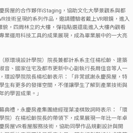
房屋的合作夥伴iStaging，協助文化大學景觀系與都
VR技術呈現的系列作品，邀請體驗者戴上VR眼鏡，進入
圈樣貌，四周林立的大樓，彈指點選還能進入大樓內觀看
專業運用科技工具的成果展現，成為畢業展中的一大亮
（原環境設計學院）院長兼都計系系主任楊松齡、建築
淑音、國家住宅及都市更新中心副執行長周佳音等人一
，環設學院院長楊松齡表示：「非常感謝永慶房屋，特
學生有更多的發揮空間，不僅讓學生了解到產業技術與
年的學習成果。」
幕典禮，永慶房產集團總經理葉凌棋致詞時表示：「環
學院）在楊松齡院長的帶領下，成果展現一年比一年卓
慶房屋VR看屋服務技術，協助同學作品規劃設計與開