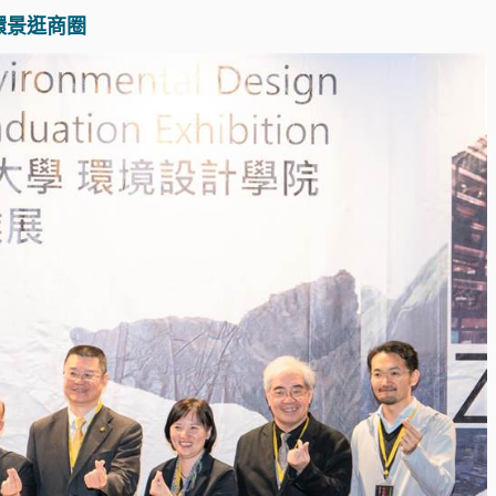
環景逛商圈