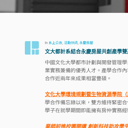
In
系上公告
,
活動快訊
,
永慶房屋
文大都計系結合永慶房屋共創產學雙
中國文化大學都市計劃與開發管理學
業實務兼備的優秀人才。產學合作內
合作近兩年來成果相當豐碩。
文化大學環境規劃暨生物資源學院（
學合作備忘錄以來，雙方維持緊密合
學子在就學期間即能擁有房仲實務經
Hit enter to search or ESC to close
業師前進校園開講 創新科技助攻學