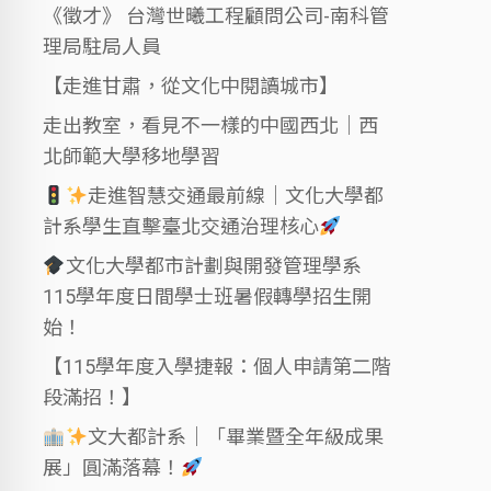
《徵才》 台灣世曦工程顧問公司-南科管
理局駐局人員
【走進甘肅，從文化中閱讀城市】
走出教室，看見不一樣的中國西北｜西
北師範大學移地學習
走進智慧交通最前線｜文化大學都
計系學生直擊臺北交通治理核心
文化大學都市計劃與開發管理學系
115學年度日間學士班暑假轉學招生開
始！
【115學年度入學捷報：個人申請第二階
段滿招！】
文大都計系｜「畢業暨全年級成果
展」圓滿落幕！