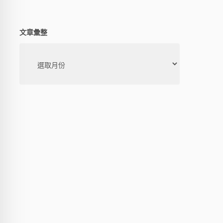
文章彙整
文
章
彙
整