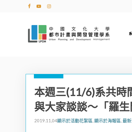
Skip
facebook
youtube
instagram
to
main
content
本週三(11/6)系
與大家談談～「羅生
2019.11,04
顯示於活動花絮區
,
顯示於海報區
,
最新