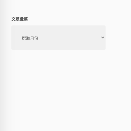
文章彙整
文
章
彙
整