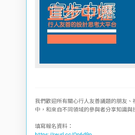
我們歡迎所有關⼼⾏⼈友善議題的朋友、
中，和來自不同領域的參與者分享知識與
填寫報名資料：
https://reurl.cc/Qp6d9p