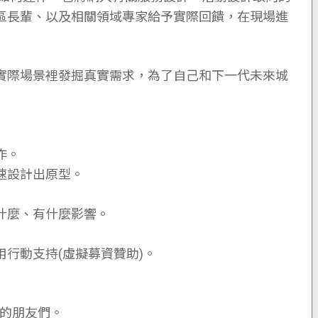
區長輩、以及相關領域專家給予實際回饋，在現場進
實際場景裡發掘真實需求，為了⾃⼰和下一代未來城
作。
快速設計出原型。
為什麼、有什麼影響。
⽤⾏動⽀持(虛擬募資贊助)。
題的朋友們。