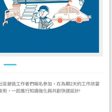
社區營造⼯作者們報名參加，在為期2天的⼯作坊當
技術，⼀起進⾏知識強化與共創快速設計!