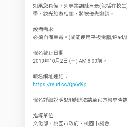
如果您具備下列專業訓練背景(包括在校生
學、觀光旅遊相關，將被優先邀請。
設備需求:
必須⾃備筆電。(或能使用平板電腦/iPad
報名截⽌⽇期:
2019年10⽉2⽇ (ㄧ) AM 8:00前。
報名網址連結：
https://reurl.cc/Qp6d9p
報名詳細說明&獎勵辦法請至官方粉專查
指導單位:
⽂化部、桃園市政府、桃園市議會