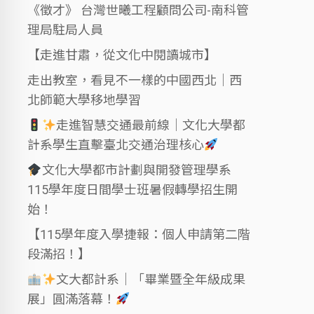
《徵才》 台灣世曦工程顧問公司-南科管
理局駐局人員
【走進甘肅，從文化中閱讀城市】
走出教室，看見不一樣的中國西北｜西
北師範大學移地學習
走進智慧交通最前線｜文化大學都
計系學生直擊臺北交通治理核心
文化大學都市計劃與開發管理學系
115學年度日間學士班暑假轉學招生開
始！
【115學年度入學捷報：個人申請第二階
段滿招！】
文大都計系｜「畢業暨全年級成果
展」圓滿落幕！