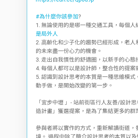
#為什麼你該參加
?
1. 無論使⽤的是哪一種交通⼯具，每個
是局外人
2. ⾼齡化和少⼦化的趨勢已經形成，老
的未來盡一份⼼力的機會。
3. 走出⾃我慣性的舒適圈，以新⼿的⼼
4. 每個⼈都可以是設計師，整合性的提
5. 認識到設計思考的本質是⼀種思維模
動⼿做，是開始改變的第⼀步。
「宜步中壢 」- 站前街區⾏⼈友善/設
造計畫」獲選提案，是為了集結更多的群
參與者將以實作的⽅式，重新解讀街道，
境。 過程中除了簡介設計思考的本質以