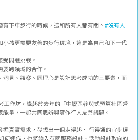
⼈總有下⾞步行的時候，這和所有人都有關。
#沒有人
⼈和⼩孩更需要友善的步⾏環境，這是為⾃己和下⼀代
態接受問題挑戰。
案需要跨領域的合作。
式。洞見、觀察、同理心是設計思考成功的三要素，而
計思考⼯作坊，緣起於去年的「中壢區參與式預算社區營
眾能量，一起共同思辨與實作⾏⼈友善議題。
發掘真實需求，發想出一個走得起、 ⾏得通的宜步環
及如何運作，也將納入有關服務設計、活動設計取向的