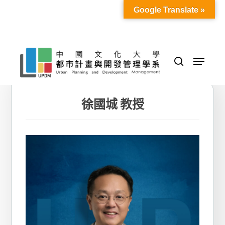
Skip
Google Translate »
to
Close
main
Menu
content
Menu
search
徐國城 教授