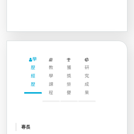
學
歷
教
獲
研
經
學
獎
究
歷
課
榮
成
程
譽
果
專長