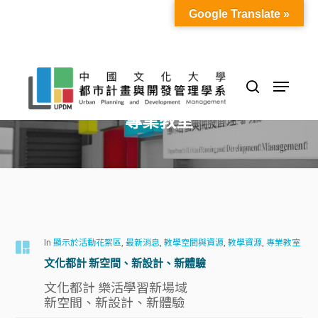
Skip
Google Translate »
to
Close
main
Menu
content
Menu
search
Category
專業教室
In
顯示於活動花絮區
,
最新消息
,
教學空間與資源
,
教學資源
,
專業教室
文化都計 新空間、新設計、新體驗
文化都計 樂活學習新場域
新空間、新設計、新體驗