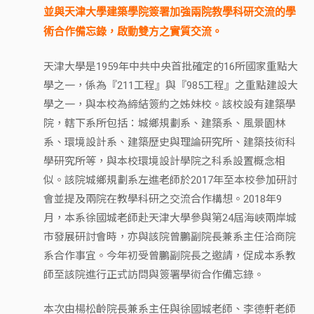
並與天津大學建築學院簽署加強兩院教學科研交流的學
術合作備忘錄，啟動雙方之實質交流。
天津大學是1959年中共中央首批確定的16所國家重點大
學之一，係為『211工程』與『985工程』之重點建設大
學之一，與本校為締結簽約之姊妹校。該校設有建築學
院，轄下系所包括：城鄉規劃系、建築系、風景園林
系、環境設計系、建築歷史與理論研究所、建築技術科
學研究所等，與本校環境設計學院之科系設置概念相
似。該院城鄉規劃系左進老師於2017年至本校參加研討
會並提及兩院在教學科研之交流合作構想。2018年9
月，本系徐國城老師赴天津大學參與第24屆海峽兩岸城
市發展研討會時，亦與該院曾鵬副院長兼系主任洽商院
系合作事宜。今年初受曾鵬副院長之邀請，促成本系教
師至該院進行正式訪問與簽署學術合作備忘錄。
本次由楊松齡院長兼系主任與徐國城老師、李德軒老師