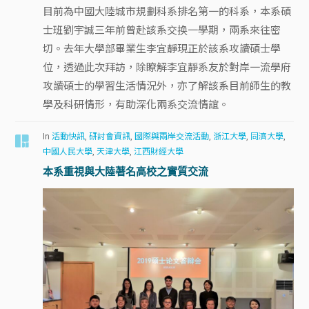
目前為中國大陸城市規劃科系排名第一的科系，本系碩
士班劉宇誠三年前曾赴該系交换一學期，兩系來往密
切。去年大學部畢業生李宜靜現正於該系攻讀碩士學
位，透過此次拜訪，除瞭解李宜靜系友於對岸一流學府
攻讀碩士的學習生活情況外，亦了解該系目前師生的教
學及科研情形，有助深化兩系交流情誼。
In
活動快訊
,
研討會資訊
,
國際與兩岸交流活動
,
浙江大學
,
同濟大學
,
中國人民大學
,
天津大學
,
江西財經大學
本系重視與大陸著名高校之實質交流