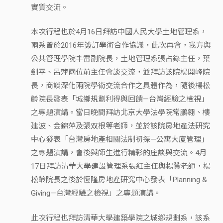
實質交流。
本次行程也於4月16日拜訪中國人民大學土地管理系，
兩系曾於2016年簽訂學術合作協議，此次再會，我方與
公共管理學院丰雷副院長，土地管理系張占錄主任，葉
劍平、呂萍兩位前主任會談交流，並拜訪該院楊開峰院
長，商談深化兩院學術交流合作之具體作為，隨後楊松
齡院長發表「城鄉規劃利得與回饋—台灣經驗之檢視」
之專題演講。當日晚間拜訪北京大學法學院常鵬翱、樓
建波、金錦萍及張双根等老師，並於該院房地產法研究
中心發表「台灣房地產相關法制初探—公寓大廈管理」
之專題演講，會後與師生進行精彩的座談與交流。4月
17日拜訪清華大學建設管理系張紅主任與楊贊老師，楊
松齡院長之後於恆隆房地產研究中心發表「Planning &
Giving—台灣經驗之檢視」之專題演講。
此次行程也拜訪清華大學建築學院之城鄉規劃系，該系