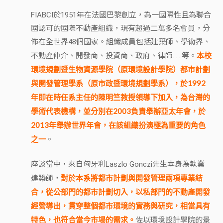
FIABCI於1951年在法國巴黎創立，為一國際性且為聯合
國認可的國際不動產組織，現有超過二萬多名會員，分
佈在全世界48個國家。組織成員包括建築師、學術界、
本校
不動產仲介、開發商、投資商、政府、律師……等。
環境規劃暨生物資源學院（原環境設計學院）都市計劃
與開發管理學系（原市政暨環境規劃學系），於1992
年即在時任系主任的陳明竺教授領導下加入，為台灣的
學術代表機構，並分別在2003負責舉辦亞太年會，於
2013年舉辦世界年會，在該組織扮演極為重要的角色
之一
。
座談當中，來自匈牙利Laszlo Gonczi先生本身為執業
對於本系將都市計劃與開發管理兩項專業結
建築師，
合，從公部門的都市計劃切入，以私部門的不動產開發
經營導出，貫穿整個都市環境的實務與研究，相當具有
特色，也符合當今市場的需求。
佐以環境設計學院的景