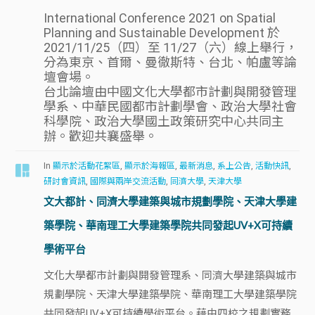
International Conference 2021 on Spatial
Planning and Sustainable Development 於
2021/11/25（四）至 11/27（六）線上舉行，
分為東京、首爾、曼徹斯特、台北、帕盧等論
壇會場。
台北論壇由中國文化大學都市計劃與開發管理
學系、中華民國都市計劃學會、政治大學社會
科學院、政治大學國土政策研究中心共同主
辦。歡迎共襄盛舉。
In
顯示於活動花絮區
,
顯示於海報區
,
最新消息
,
系上公告
,
活動快訊
,
研討會資訊
,
國際與兩岸交流活動
,
同濟大學
,
天津大學
文大都計、同濟大學建築與城市規劃學院、天津大學建
築學院、華南理工大學建築學院共同發起UV+X可持續
學術平台
文化大學都市計劃與開發管理系、同濟大學建築與城市
規劃學院、天津大學建築學院、華南理工大學建築學院
共同發起UV+X可持續學術平台。藉由四校之規劃實務