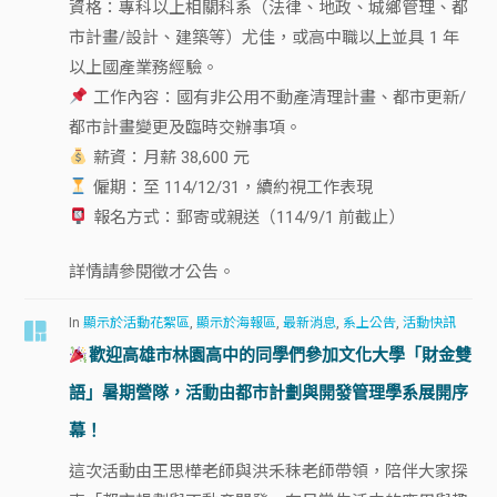
資格：專科以上相關科系（法律、地政、城鄉管理、都
市計畫/設計、建築等）尤佳，或高中職以上並具 1 年
以上國產業務經驗。
工作內容：國有非公用不動產清理計畫、都市更新/
都市計畫變更及臨時交辦事項。
薪資：月薪 38,600 元
僱期：至 114/12/31，續約視工作表現
報名方式：郵寄或親送（114/9/1 前截止）
詳情請參閱徵才公告。
In
顯示於活動花絮區
,
顯示於海報區
,
最新消息
,
系上公告
,
活動快訊
歡迎高雄市林園高中的同學們參加文化大學「財金雙
語」暑期營隊，活動由都市計劃與開發管理學系展開序
幕！
這次活動由王思樺老師與洪禾秣老師帶領，陪伴大家探