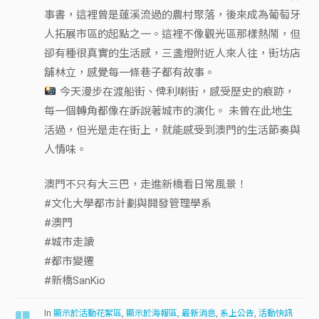
事書，這裡曾是蓮溪流過的農村聚落，後來成為葡萄牙
人拓展市區的起點之一。這裡不像觀光區那樣熱鬧，但
卻有種很真實的生活感，三盞燈附近人來人往，街坊店
舖林立，感覺每一條巷子都有故事。
今天漫步在渡船街、俾利喇街，感受歷史的痕跡，
每一個轉角都像在訴說著城市的演化。 未曾在此地生
活過，但光是走在街上，就能感受到澳門的生活節奏與
人情味。
澳門不只有大三巴，走進新橋看日常風景！
#文化大學都市計劃與開發管理學系
#澳門
#城市走讀
#都市變遷
#新橋SanKio
In
顯示於活動花絮區
,
顯示於海報區
,
最新消息
,
系上公告
,
活動快訊