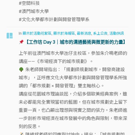
#空間科技
#澳門城市大學
#文化大學都市計劃與開發管理學系
In
顯示於活動花絮區
,
顯示於海報區
,
最新消息
,
系上公告
,
活動快訊
【工作坊 Day 3｜城市的溝通藝術與微更新的力量】
上午前往澳門城市大學氹仔主校區，參加朱介鳴老師的
講座——《市場經濟下的城市規劃》。
朱老師開場指出：「規劃師規劃城市，開發商建設
城市」，正呼應文化大學都市計劃與開發管理學系所強
調的「都市規劃 × 開發管理」雙主軸核心。
講座從花園城市理論談起，介紹多個歐美經典案例，雖
未必都能完全實現當初的藍圖，但在城市規劃史上留下
重要一頁，也凸顯出理想與現實之間的張力。朱老師進
一步剖析市場經濟在城市發展中的角色與限制，帶來深
刻的反思。
陳維斌老師於回應與討論中，提出：「城市規劃如