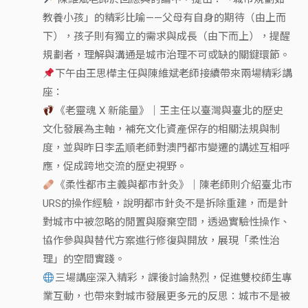
教養小孩」的精彩比喻——父母有自身的期待（由上而
下），孩子則有獨立的需求與成長（由下而上），提醒
規劃者，理解與溝通是城市治理不可或缺的關鍵環節。
下午由王思樺主任與陳維斌老師接續帶來兩場精彩講
座：
《老靈魂 X 新能量》｜王主任以臺灣與臺北的歷史
文化發展為主軸，補充文化資產保存的相關法規與制
度，並與昨日李孟順老師對澳門都市變遷的講述互相呼
應，促成跨地交流的歷史視野。
《柔性都市主義與都市針灸》｜陳老師則介紹臺北市
URS的操作經驗，說明都市針灸不是拆除重建，而是針
對城市中被忽略的閒置與廢棄空間，透過實驗性操作、
協作參與與替代方案進行修復與開放，展現「柔性治
理」的空間實踐。
三場講座深入精彩，課後討論熱烈，促進雙校師生專
業互動，也帶來對城市發展更多元的反思：城市不是被