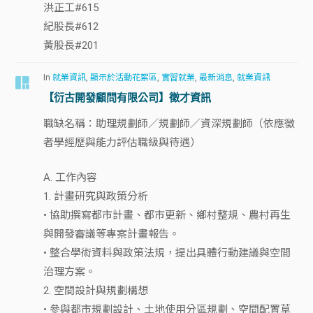
洪正工#615
紀股長#612
黃股長#201
In
就業資訊
,
顯示於活動花絮區
,
實習就業
,
最新消息
,
就業資訊
【衍古開發顧問有限公司】徵才資訊
職缺名稱：助理規劃師／規劃師／資深規劃師（依應徵
者學經歷與能力評估職級與待遇）
A. 工作內容
1. 計畫研究與政策分析
• 協助撰寫都市計畫、都市更新、鄉村整規、農村再生
與開發審議等專案計畫報告。
• 整合學術資料與政策法規，提出具體行動建議與空間
治理方案。
2. 空間設計與規劃構想
• 參與都市規劃設計、土地使用分區規劃、空間配置草