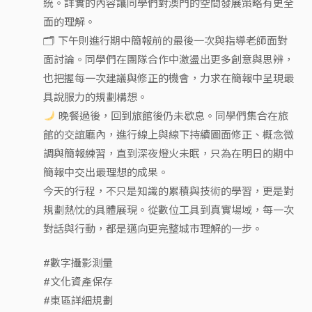
統。詳實的內容讓同學們對澳門的空間發展策略有更全
面的理解。
🗂 下午則進行期中簡報前的最後一次與指導老師面對
面討論。同學們在團隊合作中激盪出更多創意與思辨，
也把握每一次建議與修正的機會，力求在簡報中呈現最
具說服力的規劃構想。
晚餐過後，回到旅館後仍未歇息。同學們集合在旅
館的交誼廳內，進行線上與線下持續圖面修正、概念微
調與簡報練習，直到深夜燈火未眠，只為在明日的期中
簡報中交出最理想的成果。
今天的行程，不只是知識的累積與技術的學習，更是對
規劃熱忱的具體展現。從數位工具到真實場域，每一次
對話與行動，都是邁向更完整城市理解的一步。
#數字攝影測量
#文化資產保存
#東區詳細規劃