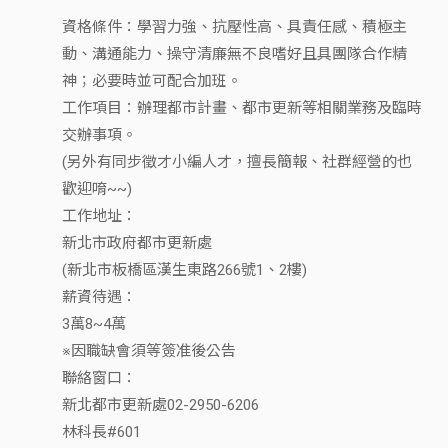
資格條件：學習力強、抗壓性高、具責任感、積極主
動、溝通能力、操守清廉無不良嗜好且具團隊合作精
神；必要時並可配合加班。
工作項目：辦理都市計畫、都市更新等相關業務及臨時
交辦事項。
(另外有同步徵才小編人才，擅長簡報、社群經營的也
歡迎唷~~)
工作地址：
新北市政府都市更新處
(新北市板橋區漢生東路266號1、2樓)
薪資待遇：
3萬8~4萬
※因職缺會須等簽准後公告
聯絡窗口：
新北都市更新處02-2950-6206
林科長#601