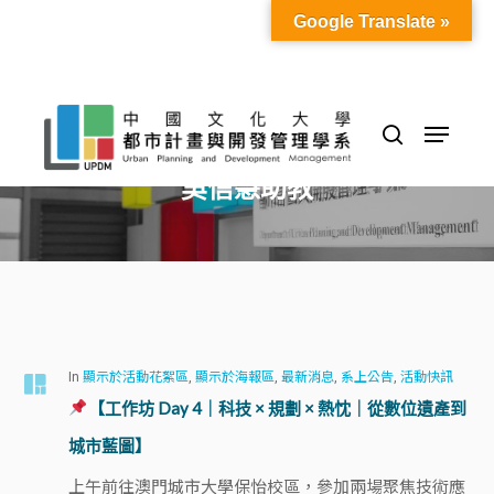
Skip
Google Translate »
to
Close
main
Menu
content
Menu
search
All Posts By
吳信慧助教
In
顯示於活動花絮區
,
顯示於海報區
,
最新消息
,
系上公告
,
活動快訊
【工作坊 Day 4｜科技 × 規劃 × 熱忱｜從數位遺產到
城市藍圖】
上午前往澳門城市大學保怡校區，參加兩場聚焦技術應