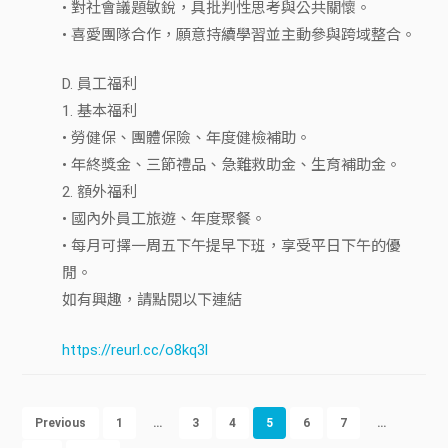
• 對社會議題敏銳，具批判性思考與公共關懷。
• 喜愛團隊合作，願意持續學習並主動參與跨域整合。
D. 員工福利
1. 基本福利
• 勞健保、團體保險、年度健檢補助。
• 年終獎金、三節禮品、急難救助金、生育補助金。
2. 額外福利
• 國內外員工旅遊、年度聚餐。
• 每月可擇一周五下午提早下班，享受平日下午的優
閒。
如有興趣，請點閱以下連結
https://reurl.cc/o8kq3l
Previous
1
…
3
4
5
6
7
…