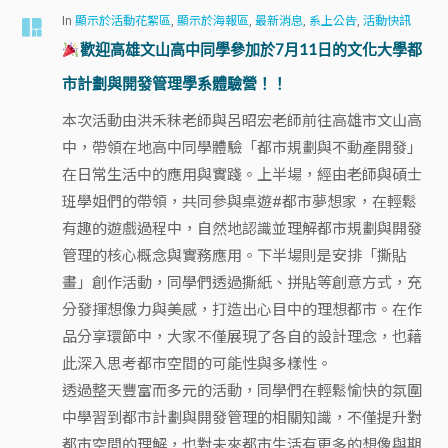
In
顯示於活動花絮區
,
顯示於海報區
,
最新消息
,
系上公告
,
活動快訊
歡迎高雄文山高中同學參加於7月11日的文化大學都
市計劃與開發管理學系體驗營！！
本次活動由洪禾秣老師與呂昭宏老師前往高雄市文山高
中，帶領在地高中同學體驗「都市規劃與不動產開發」
在日常生活中的應用與實踐。上半場，經由老師與碩士
班學姐們的帶領，共同參與桌遊#都市夢想家，在輕鬆
有趣的遊戲過程中，自然地認識並理解都市規劃與開發
管理的核心概念與實務應用。下半場則是安排「撕貼
畫」創作活動，同學們透過撕紙、拼貼等創意方式，充
分發揮想像力與美感，打造出心目中的理想都市。在作
品分享環節中，大家不僅展現了各自的設計理念，也藉
此深入思考都市空間的可能性與多樣性。
透過整天豐富而多元的活動，同學們在輕鬆愉快的氛圍
中學習到都市計劃與開發管理的相關知識，不僅提升對
都市空間的理解，也對未來都市生活有更多的想像與期