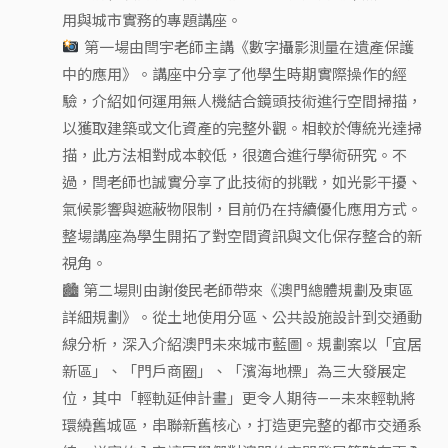
用與城市實務的專題講座。
第一場由閆宇老師主講《數字攝影測量在遺產保護
中的應用》。講座中分享了他學生時期實際操作的經
驗，介紹如何運用無人機結合鏡頭技術進行空間掃描，
以獲取建築或文化資產的完整外觀。相較於傳統光達掃
描，此方法相對成本較低，很適合進行學術研究。不
過，閆老師也誠實分享了此技術的挑戰，如光影干擾、
氣候影響與遮蔽物限制，目前仍在持續優化應用方式。
整場講座為學生開拓了對空間資訊與文化保存整合的新
視角。
🏙 第二場則由謝俊民老師帶來《澳門總體規劃及東區
詳細規劃》。從土地使用分區、公共設施設計到交通動
線分析，深入介紹澳門未來城市藍圖。規劃案以「宜居
新區」、「門戶商圈」、「濱海地標」為三大發展定
位，其中「輕軌延伸計畫」更令人期待——未來輕軌將
環繞舊城區，串聯新舊核心，打造更完整的都市交通系