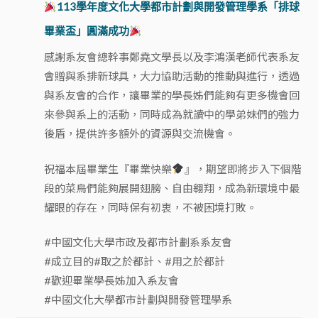
113學年度文化大學都市計劃與開發管理學系「排球
畢業盃」圓滿成功
感謝系友會總幹事鄭堯文學長以及李鴻漢老師代表系友
會贈與系排新球具，大力協助活動的推動與進行，透過
與系友會的合作，讓畢業的學長姊們能夠有更多機會回
來參與系上的活動，同時成為就讀中的學弟妹們的強力
後盾，提供許多額外的資源與交流機會。
祝福本屆畢業生『畢業快樂
』，期望即將步入下個階
段的菜鳥們能夠展開翅膀、自由翱翔，成為新環境中最
耀眼的存在，同時保有初衷，不被困境打敗。
#中國文化大學市政及都市計劃系系友會
#成立目的#取之於都計、#用之於都計
#歡迎畢業學長姊加入系友會
#中國文化大學都市計劃與開發管理學系