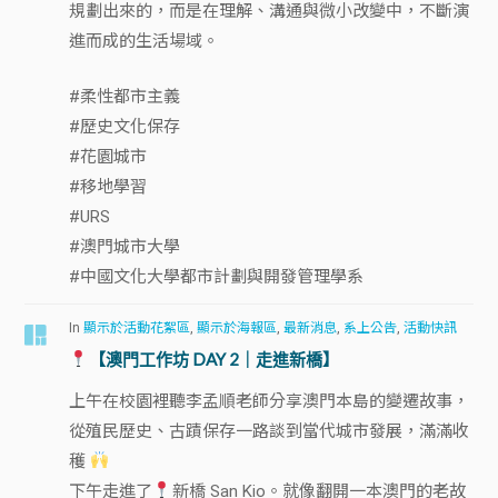
規劃出來的，而是在理解、溝通與微小改變中，不斷演
進而成的生活場域。
#柔性都市主義
#歷史文化保存
#花園城市
#移地學習
#URS
#澳門城市大學
#中國文化大學都市計劃與開發管理學系
In
顯示於活動花絮區
,
顯示於海報區
,
最新消息
,
系上公告
,
活動快訊
【澳門工作坊 DAY 2｜走進新橋】
上午在校園裡聽李孟順老師分享澳門本島的變遷故事，
從殖民歷史、古蹟保存一路談到當代城市發展，滿滿收
穫
下午走進了
新橋 San Kio。就像翻開一本澳門的老故