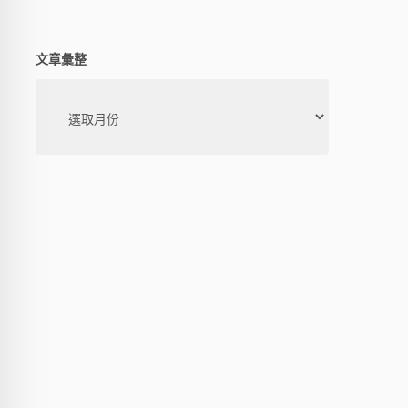
文章彙整
文
章
彙
整