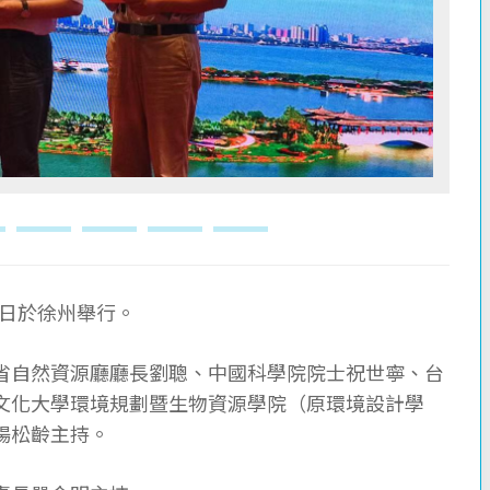
30日於徐州舉行。
省自然資源廳廳長劉聰、中國科學院院士祝世寧、台
文化大學環境規劃暨生物資源學院（原環境設計學
楊松齡主持。
事長嚴金明主持。
學、臺北大學、逢甲大學、北京清華大學、北京大
學、武漢大學等專家學者參加，發表論文共達 80