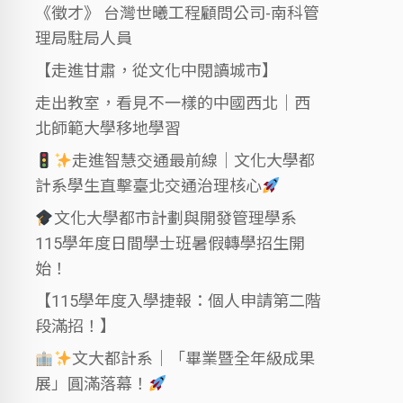
《徵才》 台灣世曦工程顧問公司-南科管
理局駐局人員
【走進甘肅，從文化中閱讀城市】
走出教室，看見不一樣的中國西北｜西
北師範大學移地學習
走進智慧交通最前線｜文化大學都
計系學生直擊臺北交通治理核心
文化大學都市計劃與開發管理學系
115學年度日間學士班暑假轉學招生開
始！
【115學年度入學捷報：個人申請第二階
段滿招！】
文大都計系｜「畢業暨全年級成果
展」圓滿落幕！