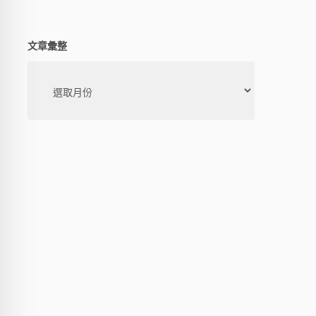
文章彙整
文
章
彙
整