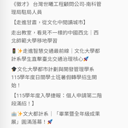
《徵才》 台灣世曦工程顧問公司-南科管
理局駐局人員
【走進甘肅，從文化中閱讀城市】
走出教室，看見不一樣的中國西北｜西
北師範大學移地學習
走進智慧交通最前線｜文化大學都
計系學生直擊臺北交通治理核心
文化大學都市計劃與開發管理學系
115學年度日間學士班暑假轉學招生開
始！
【115學年度入學捷報：個人申請第二階
段滿招！】
文大都計系｜「畢業暨全年級成果
展」圓滿落幕！