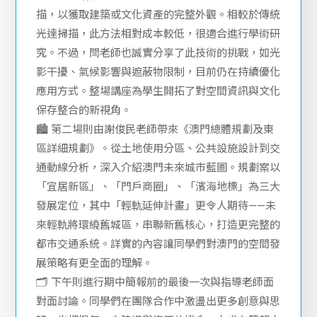
描，以獲取建築或文化資產的完整外觀。相較於傳統
光達掃描，此方法相對成本較低，很適合進行學術研
究。不過，閆老師也誠實分享了此技術的挑戰，如光
影干擾、氣候影響與遮蔽物限制，目前仍在持續優化
應用方式。整場講座為學生開拓了對空間資訊與文化
保存整合的新視角。
🏙 第二場則由謝俊民老師帶來《澳門總體規劃及東
區詳細規劃》。從土地使用分區、公共設施設計到交
通動線分析，深入介紹澳門未來城市藍圖。規劃案以
「宜居新區」、「門戶商圈」、「濱海地標」為三大
發展定位，其中「輕軌延伸計畫」更令人期待——未
來輕軌將環繞舊城區，串聯新舊核心，打造更完整的
都市交通系統。詳實的內容讓同學們對澳門的空間發
展策略有更全面的理解。
🗂 下午則進行期中簡報前的最後一次與指導老師面
對面討論。同學們在團隊合作中激盪出更多創意與思