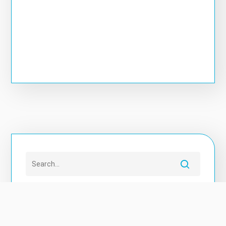
近期文章
【淡江中學夏令營直擊！玩桌遊也能學都市規劃？
】