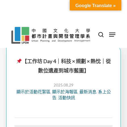
Skip
Google Translate »
to
Close
main
Menu
content
Menu
search
【工作坊 Day 4｜科技 × 規劃 × 熱忱｜從
數位遺產到城市藍圖】
2025.08,29
顯示於活動花絮區
顯示於海報區
最新消息
系上公
,
,
,
告
活動快訊
,