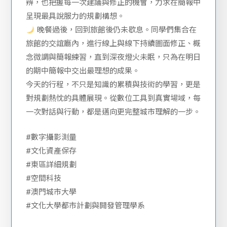
辨，也把握每一次建議與修正的機會，力求在簡報中
呈現最具說服力的規劃構想。
晚餐過後，回到旅館後仍未歇息。同學們集合在
旅館的交誼廳內，進行線上與線下持續圖面修正、概
念微調與簡報練習，直到深夜燈火未眠，只為在明日
的期中簡報中交出最理想的成果。
今天的行程，不只是知識的累積與技術的學習，更是
對規劃熱忱的具體展現。從數位工具到真實場域，每
一次對話與行動，都是邁向更完整城市理解的一步。
#數字攝影測量
#文化資產保存
#東區詳細規劃
#空間科技
#澳門城市大學
#文化大學都市計劃與開發管理學系