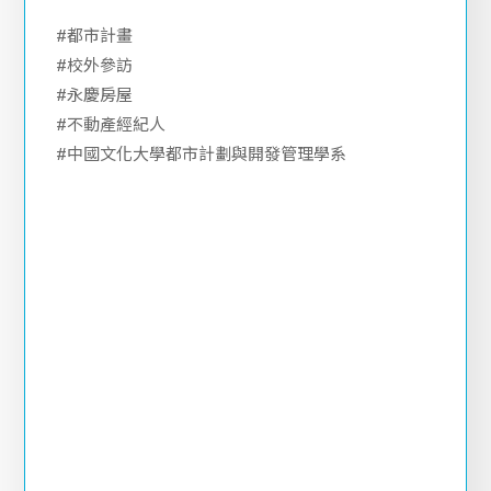
走出教室，看見真實的不動產世界！
都計人的專業不只是圖紙上的規劃，更是賦予城市與
居住者溫度的守護者。
#都市計畫
#校外參訪
#永慶房屋
#不動產經紀人
#中國文化大學都市計劃與開發管理學系