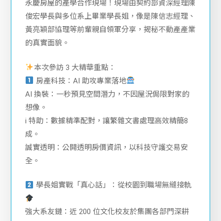
這次由李志殷老師帶領大三同學，直擊房仲第一品牌
永慶房屋的產學合作現場！現場由契約部資深經理陳
俊宏學長與多位系上畢業學長姐，像是陳信志經理、
黃亮穎部協理等前輩親自領軍分享，揭秘不動產產業
的真實面貌。
本次參訪 3 大精華重點：
房產科技：AI 助攻專業落地
AI 換裝：一秒預見空間潛力，不因屋況侷限對家的
想像。
i 特助：數據精準配對，讓繁雜文書處理高效精簡8
成。
誠實透明：公開透明房價資訊，以科技守護交易安
全。