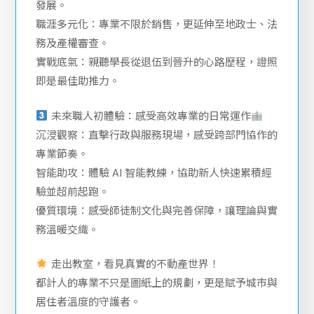
學長姐實戰「真心話」：從校園到職場無縫接軌
強大系友鏈：近 200 位文化校友於集團各部門深耕
發展。
職涯多元化：專業不限於銷售，更延伸至地政士、法
務及產權審查。
實戰底氣：親聽學長從退伍到晉升的心路歷程，證照
即是最佳助推力。
未來職人初體驗：感受高效專業的日常運作
沉浸觀察：直擊行政與服務現場，感受跨部門協作的
專業節奏。
智能助攻：體驗 AI 智能教練，協助新人快速累積經
驗並超前起跑。
優質環境：感受師徒制文化與完善保障，讓理論與實
務溫暖交織。