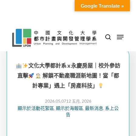
Skip
Google Translate »
to
Close
main
Menu
content
Menu
search
文化大學都計系 x 永慶房屋｜校外參訪
直擊
解鎖不動產職涯新地圖！當「都
計專業」遇上「房產科技」
2026.05,07
12 五月, 2026
顯示於活動花絮區
顯示於海報區
最新消息
系上公
,
,
,
告