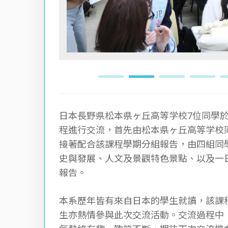
日本長野県松本県ヶ丘高等学校7位同學於2
程進行交流，首先由松本県ヶ丘高等学校
接著配合該課程學期分組報告，由四組同
史與發展、人文及景觀特色景點、以及一
報告。
本系歷年皆有來自日本的學生就讀，該課
生亦熱情參與此次交流活動。交流過程中