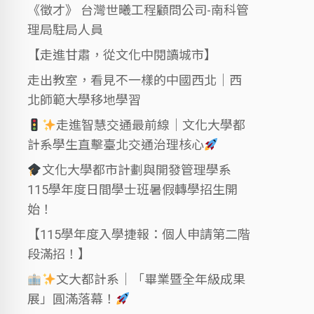
《徵才》 台灣世曦工程顧問公司-南科管
理局駐局人員
【走進甘肅，從文化中閱讀城市】
走出教室，看見不一樣的中國西北｜西
北師範大學移地學習
走進智慧交通最前線｜文化大學都
計系學生直擊臺北交通治理核心
文化大學都市計劃與開發管理學系
115學年度日間學士班暑假轉學招生開
始！
【115學年度入學捷報：個人申請第二階
段滿招！】
文大都計系｜「畢業暨全年級成果
展」圓滿落幕！