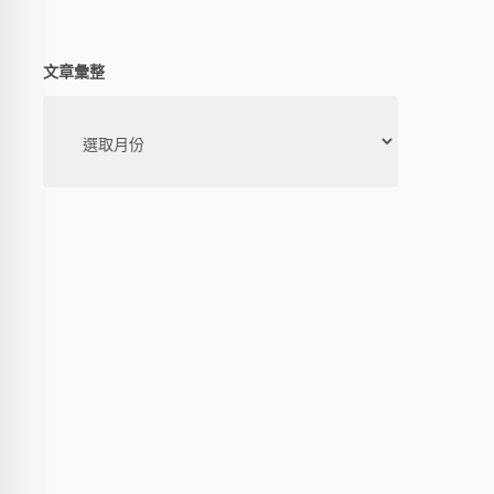
文章彙整
文
章
彙
整