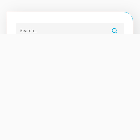
近期文章
【淡江中學夏令營直擊！玩桌遊也能學都市規劃？
】
《徵才》 台灣世曦工程顧問公司-南科管理局駐局人員
【走進甘肅，從文化中閱讀城市】
走出教室，看見不一樣的中國西北｜西北師範大學移地學習
走進智慧交通最前線｜文化大學都計系學生直擊臺北交
通治理核心
文化大學都市計劃與開發管理學系 115學年度日間學士班
暑假轉學招生開始！
【115學年度入學捷報：個人申請第二階段滿招！】
文大都計系｜「畢業暨全年級成果展」圓滿落幕！