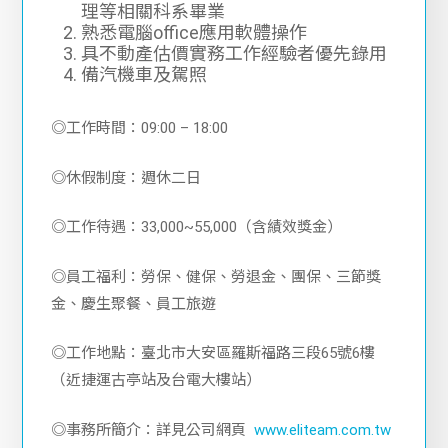
理等相關科系畢業
熟悉電腦office應用軟體操作
具不動產估價實務工作經驗者優先錄用
備汽機車及駕照
◎工作時間：09:00 – 18:00
◎休假制度：週休二日
◎工作待遇：33,000~55,000（含績效獎金）
◎員工福利：勞保、健保、勞退金、團保、三節獎
金、慶生聚餐、員工旅遊
◎工作地點：臺北市大安區羅斯福路三段65號6樓
（近捷運古亭站及台電大樓站）
◎事務所簡介：詳見公司網頁
www.eliteam.com.tw