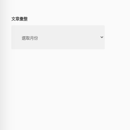
文章彙整
文
章
彙
整