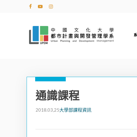
Skip
facebook
youtube
instagram
to
main
content
通識課程
2018.03,25
大學部課程資訊
Hit enter to search or ESC to close