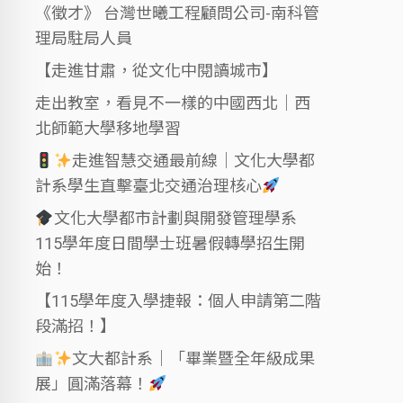
《徵才》 台灣世曦工程顧問公司-南科管
理局駐局人員
【走進甘肅，從文化中閱讀城市】
走出教室，看見不一樣的中國西北｜西
北師範大學移地學習
走進智慧交通最前線｜文化大學都
計系學生直擊臺北交通治理核心
文化大學都市計劃與開發管理學系
115學年度日間學士班暑假轉學招生開
始！
【115學年度入學捷報：個人申請第二階
段滿招！】
文大都計系｜「畢業暨全年級成果
展」圓滿落幕！