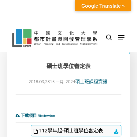
Skip
Google Translate »
to
Close
main
Menu
content
Menu
search
碩士班學位審定表
碩士班課程資訊
2018.03,28
15 一月, 2024
下載項目
File download
112學年起-碩士班學位審定表