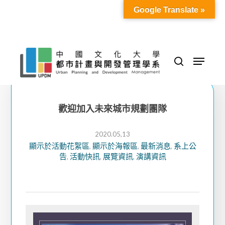
Skip
Google Translate »
to
Close
main
Menu
content
Menu
search
歡迎加入未來城市規劃團隊
2020.05,13
顯示於活動花絮區
顯示於海報區
最新消息
系上公
,
,
,
告
活動快訊
展覽資訊
演講資訊
,
,
,