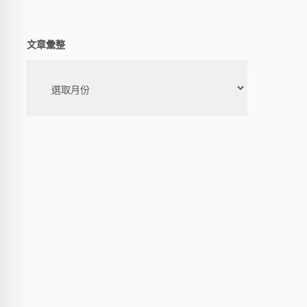
文章彙整
文
章
彙
整