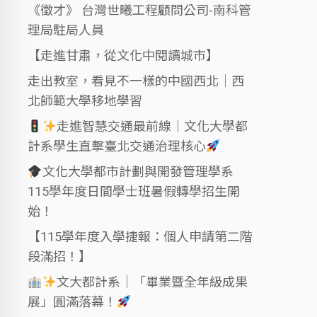
《徵才》 台灣世曦工程顧問公司-南科管
理局駐局人員
【走進甘肅，從文化中閱讀城市】
走出教室，看見不一樣的中國西北｜西
北師範大學移地學習
走進智慧交通最前線｜文化大學都
計系學生直擊臺北交通治理核心
文化大學都市計劃與開發管理學系
115學年度日間學士班暑假轉學招生開
始！
【115學年度入學捷報：個人申請第二階
段滿招！】
文大都計系｜「畢業暨全年級成果
展」圓滿落幕！