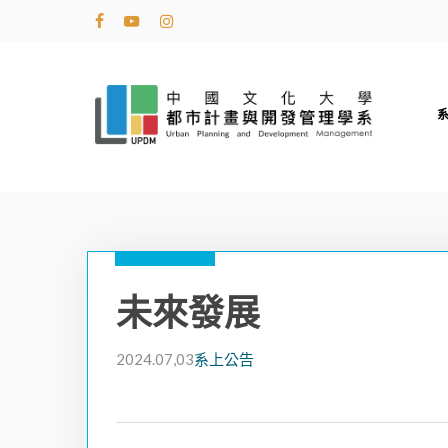
Skip
facebook
youtube
instagram
to
main
content
未來發展
2024.07,03
系上公告
Hit enter to search or ESC to close