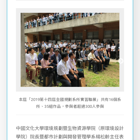
本屆「2019第十四屆全國規劃系所實習聯展」共有16個系
所、35組作品，參與者超過300人參與
共有16個系
文大
與
創始
中國文化大學環境規劃暨生物資源學院（原環境設計
由國
學院）院長暨都市計劃與開發管理學系楊松齡主任表
展，
示，2006年第一屆「規劃系所實習聯展」係由本系
與國立臺北大學以及國立臺北科技大學發起籌備主