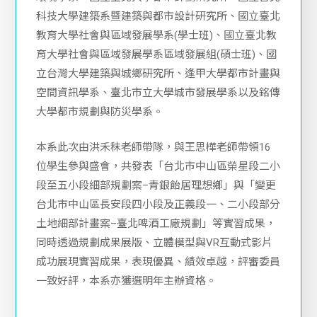
育大學社會與區域發展學系區域發展組(碩士班)、國
立台灣大學建築與城鄉研究所、逢甲大學都市計畫與
空間資訊學系、臺北市立大學城市發展學系以及銘傳
大學都市規劃與防災學系。
本系此次由洪禾秣老師帶隊，與王思樺老師帶領16
位學生參與盛會，共發表「台北市中山區榮星段二小
段至五小段細部規劃案–青銀飴居理想鄉」與「變更
台北市中山區長安段四小段及正義段一、二小段部分
土地細部計畫案–臺北啤酒工廠規劃」等實習成果，
同時透過規劃成果展版、立體模型與VR互動式影片
成功展現實習成果，表現優異、績效卓越，評審委員
一致好評，本系亦獲選明年主辦資格。