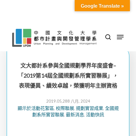
Skip
Google Translate »
to
Close
main
Menu
content
Menu
search
文大都計系參與全國規劃學界年度盛會–
「2019第14屆全國規劃系所實習聯展」，
表現優異、績效卓越，榮獲明年主辦資格
2019.05,28
8 八月, 2024
顯示於活動花絮區
校際聯展
規劃實習成果
全國規
,
,
,
劃系所實習聯展
最新消息
活動快訊
,
,