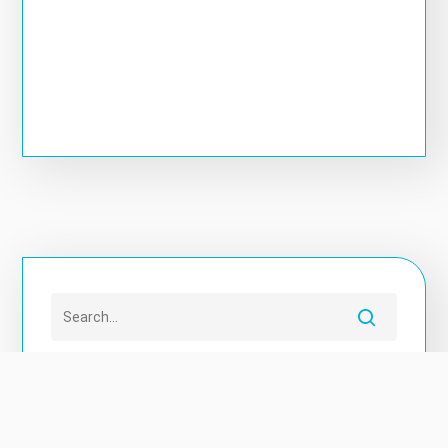
近期文章
【淡江中學夏令營直擊！玩桌遊也能學都市規劃？
】