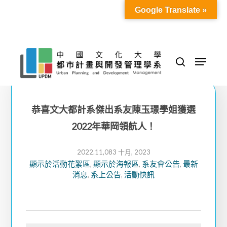
Skip
Google Translate »
to
Close
main
Menu
content
Menu
search
恭喜文大都計系傑出系友陳玉璟學姐獲選
2022年華岡領航人！
2022.11,08
3 十月, 2023
顯示於活動花絮區
顯示於海報區
系友會公告
最新
,
,
,
消息
系上公告
活動快訊
,
,