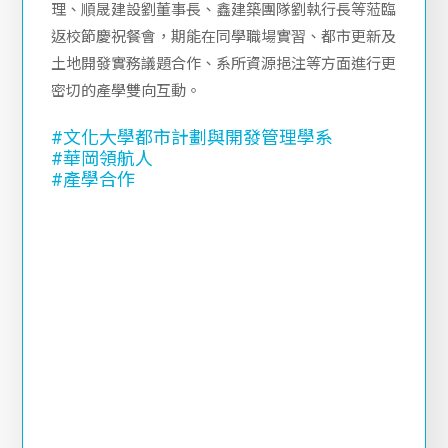
恭喜本系傑出系友陳玉璟學姐獲選2022年華岡領航
人，並於11月5日校友返校節慶祝大會接受校長頒
獎。
陳學姐亦邀請日建建設連董事長、弘傑開發事業辜總
經理、嘉潤建設賴總經理、富都新開發建設王總經
理、順晟建設劉董事長、鑫建築團隊劉執行長等蒞臨
返校節慶祝餐會，期能在同學職場實習、都市更新及
土地開發實務議題合作、系所資源挹注等方面進行更
密切的產學雙向互動。
#文化大學都市計劃與開發管理學系
#華岡領航人
#
產學合作