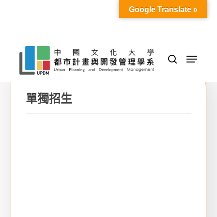
Skip
Google Translate »
to
Close
main
Menu
content
Menu
search
單獨招生