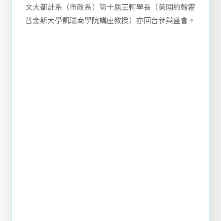
文大都計系（市政系）第十屆王軻學長（美國約翰霍
普金斯大學凱瑞商學院講座教授）亦回台參與盛會。