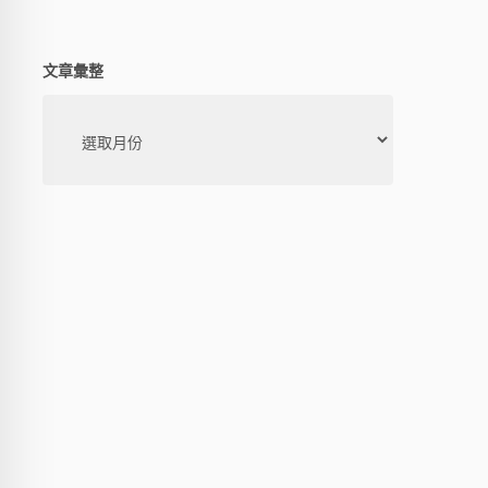
文章彙整
文
章
彙
整