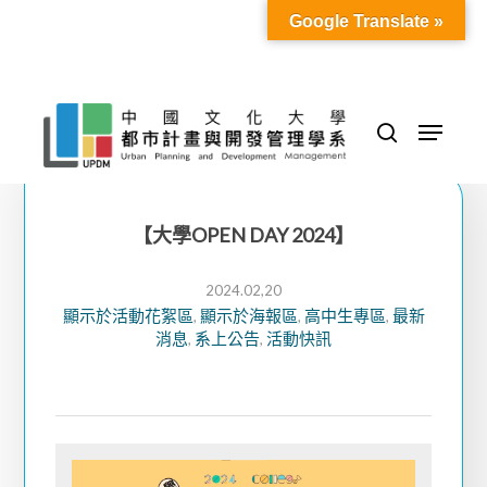
Skip
Google Translate »
to
Close
main
Menu
content
Menu
search
【大學OPEN DAY 2024】
2024.02,20
顯示於活動花絮區
顯示於海報區
高中生專區
最新
,
,
,
消息
系上公告
活動快訊
,
,