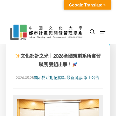
Skip
Google Translate »
to
Close
main
Menu
content
Menu
search
文化都計之光｜2026全國規劃系所實習
聯展 雙組出擊！
顯示於活動花絮區
最新消息
系上公告
2026.05,28
,
,