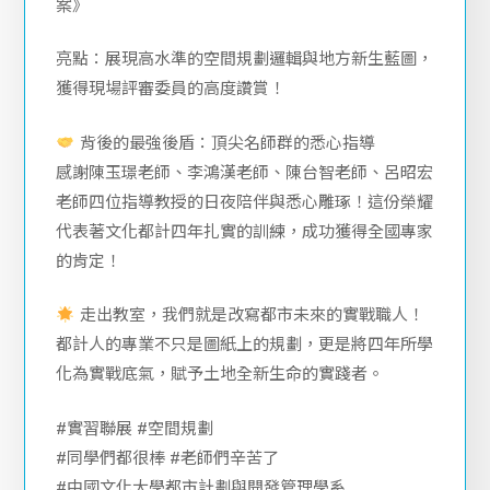
案》
亮點：展現高水準的空間規劃邏輯與地方新生藍圖，
獲得現場評審委員的高度讚賞！
背後的最強後盾：頂尖名師群的悉心指導
感謝陳玉璟老師、李鴻漢老師、陳台智老師、呂昭宏
老師四位指導教授的日夜陪伴與悉心雕琢！這份榮耀
代表著文化都計四年扎實的訓練，成功獲得全國專家
的肯定！
走出教室，我們就是改寫都市未來的實戰職人！
都計人的專業不只是圖紙上的規劃，更是將四年所學
化為實戰底氣，賦予土地全新生命的實踐者。
#實習聯展 #空間規劃
#同學們都很棒 #老師們辛苦了
#中國文化大學都市計劃與開發管理學系