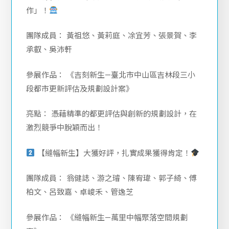
作」！
團隊成員： 黃祖悠、黃莉庭、凃宜芳、張景賀、李
承叡、吳沛軒
參展作品： 《吉刻新生—臺北市中山區吉林段三小
段都市更新評估及規劃設計案》
亮點： 憑藉精準的都更評估與創新的規劃設計，在
激烈競爭中脫穎而出！
【縫幅新生】大獲好評，扎實成果獲得肯定！
團隊成員： 翁健誌、游之璿、陳宥瑋、郭子綺、傅
柏文、呂致嘉、卓峻禾、管逸芝
參展作品： 《縫幅新生—萬里中幅聚落空間規劃